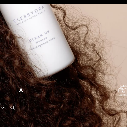
Total
articol
nel
carrell
0
a
Account
a
Altre opzioni di accesso
Ordini
Profilo