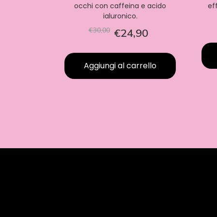
occhi con caffeina e acido
ef
ialuronico.
€30,00
€24,90
Aggiungi al carrello