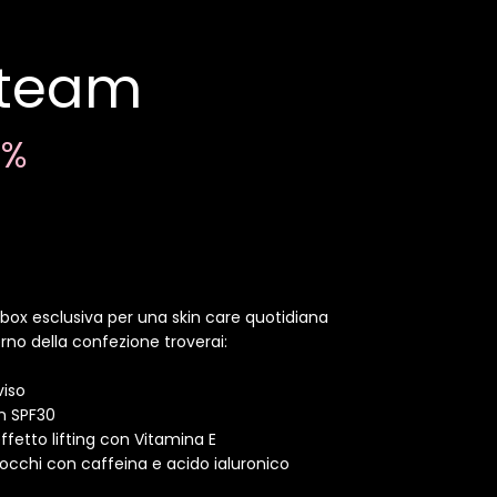
 team
0%
 box esclusiva per una skin care quotidiana
terno della confezione troverai:
viso
n SPF30
ffetto lifting con Vitamina E
cchi con caffeina e acido ialuronico